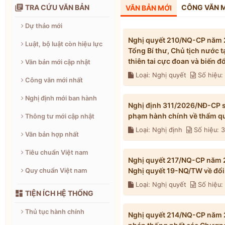

TRA CỨU VĂN BẢN
CÔNG VĂN 
VĂN BẢN MỚI
Dự thảo mới
Nghị quyết 210/NQ-CP năm 2
Luật, bộ luật còn hiệu lực
Tổng Bí thư, Chủ tịch nước 
thiên tai cực đoan và biến 
Văn bản mới cập nhật
Loại: Nghị quyết
Số hiệu
Công văn mới nhất
Nghị định mới ban hành
Nghị định 311/2026/NĐ-CP s
phạm hành chính về thẩm qu
Thông tư mới cập nhật
Loại: Nghị định
Số hiệu: 
Văn bản hợp nhất
Tiêu chuẩn Việt nam
Nghị quyết 217/NQ-CP năm 2
Nghị quyết 19-NQ/TW về đổi 
Quy chuẩn Việt nam
Loại: Nghị quyết
Số hiệu

TIỆN ÍCH HỆ THỐNG
Thủ tục hành chính
Nghị quyết 214/NQ-CP năm 2