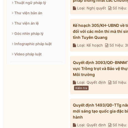
pháp thống nhất các Chương
Thuật ngữ pháp lý
Loại: Nghị quyết
Số hiệu
Thư viện bản án
Thư viện án lệ
Kế hoạch 305/KH-UBND về tổ 
đối với các môn thi mà thí s
Góc nhìn pháp lý
tỉnh Tuyên Quang
Infographic pháp luật
Loại: Kế hoạch
Số hiệu: 
Video pháp luật
Quyết định 3093/QĐ-BNNMT n
vực Trồng trọt và Bảo vệ th
Môi trường
Loại: Quyết định
Số hiệu
Kiểm tra
Quyết định 1493/QĐ-TTg năm
mới sáng tạo quốc gia đặc b
hành
Loại: Quyết định
Số hiệu: