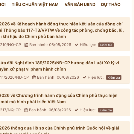
MỚI
TIÊU CHUẨN VIỆT NAM
VĂN BẢN UBND
DỰ THẢO
026 về Kế hoạch hành động thực hiện kết luận của đồng chí
tại Thông báo 117-TB/VPTW về công tác phòng, chống bão, lũ,
đổi khí hậu do Chính phủ ban hành
: 210/NQ-CP
Ban hành: 06/08/2026
Hiệu lực:
Kiểm tra
ửa đổi Nghị định 189/2025/NĐ-CP hướng dẫn Luật Xử lý vi
yền xử phạt vi phạm hành chính
311/2026/NĐ-CP
Ban hành: 06/08/2026
Hiệu lực:
Kiểm tra
026 về Chương trình hành động của Chính phủ thực hiện
mới mô hình phát triển Việt Nam
: 217/NQ-CP
Ban hành: 06/08/2026
Hiệu lực:
Kiểm tra
026 thông qua Hồ sơ của Chính phủ trình Quốc hội về giải