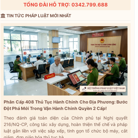
TỔNG ĐÀI HỖ TRỢ: 0342.799.688
TIN TỨC PHÁP LUẬT MỚI NHẤT
Phân Cấp 408 Thủ Tục Hành Chính Cho Địa Phương: Bước
Đột Phá Mới Trong Vận Hành Chính Quyền 2 Cấp!
Theo đánh giá toàn diện của Chính phủ tại Nghị quyết
216/NQ-CP, công tác xây dựng, hoàn thiện thể chế và pháp
luật gắn liền với việc sắp xếp, tinh gọn tổ chức bộ máy, cắt
giảm, đơn giản hóa thủ tục hà...